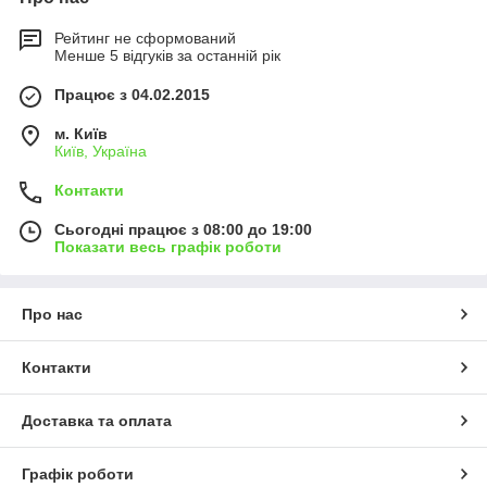
Рибні субпродукти, тваринний протеїн, натуральний риб'ячий
жир, зернові, мідії, краби, вітаміни та мінеральні добавки,
Рейтинг не сформований
каратиноидный рослинний пігмент «АСТАКСАНТИН» .
Менше 5 відгуків за останній рік
Також з утримання иммунномодуляторов і пробіотика
Працює з 04.02.2015
широкого спектру, які посилюють ріст риби і зміцнюють
імунітет.
м. Київ
Київ, Україна
Контакти
Сьогодні працює з 08:00 до 19:00
Показати весь графік роботи
Про нас
Контакти
Доставка та оплата
Графік роботи