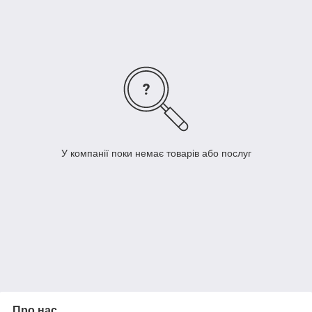
Пропонуємо корми для ставкової риби
Корм різних розмірів:
Від пилу (для мальків) до 5мм (для великої риби)
У компанії поки немає товарів або послуг
Різного складу:
Про нас