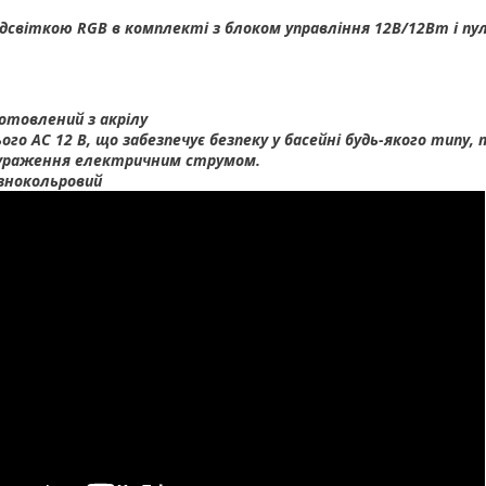
підсвіткою RGB в комплекті з блоком управління 12В/12Вт і п
отовлений з акрілу
го АС 12 В, що забезпечує безпеку у басейні будь-якого типу,
 ураження електричним струмом.
ізнокольровий