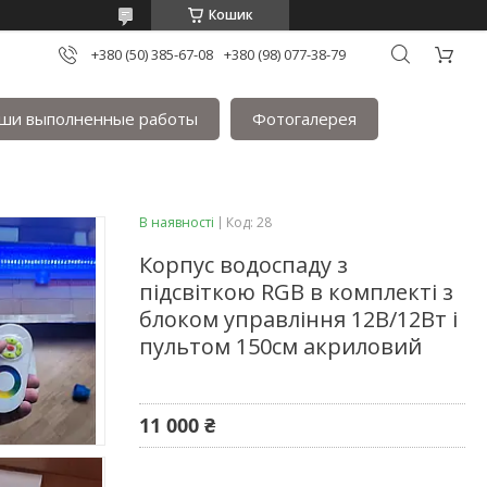
Кошик
+380 (50) 385-67-08
+380 (98) 077-38-79
ши выполненные работы
Фотогалерея
В наявності
Код:
28
Корпус водоспаду з
підсвіткою RGB в комплекті з
блоком управління 12В/12Вт і
пультом 150см акриловий
11 000 ₴