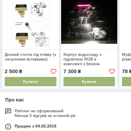
Донний стоток під плівку (з
Корпус водоспаду з
Муфт
латунними вставками)
підсвіткою RGB в
різз
комплекті з блоком
управління 12В/12Вт і
2 500
7 300
78
₴
₴
пультом 90см акриловий
Купити
Купити
Про нас
Рейтинг не сформований
Менше 5 відгуків за останній рік
Працює з 04.02.2015