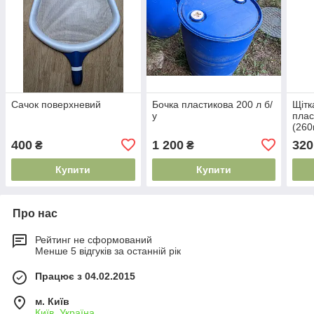
Сачок поверхневий
Бочка пластикова 200 л б/
Щітк
у
плас
(26
400
1 200
320
₴
₴
Купити
Купити
Про нас
Рейтинг не сформований
Менше 5 відгуків за останній рік
Працює з 04.02.2015
м. Київ
Київ, Україна