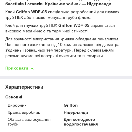
басейнів і ставків. Країна-виробник — Нідерланди
Клей
Griffon WDF-05
спеціально розроблений для гнучких
труб ПВХ або інакше іменувані труби флекс.
Клей для гнучких труб ПВХ
Griffon WDF-05
вирізняється
високою механічною та термічної стійкості.
Для зручності використання кришка обладнана пензликом.
Час повного засихання від 10 хвилин залежно від діаметра
з'єднань і зовнішньої температури. Перед склеюванням
рекомендуємо всі поверхні очистити та знежирити.
Приховати
Характеристики
Основні
Виробник
Griffon
Країна виробник
Нідерланди
Область застосування
Для холодного
труби
водопостачання