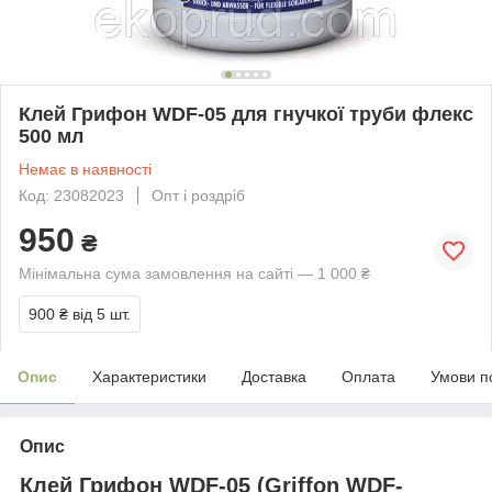
Клей Грифон WDF-05 для гнучкої труби флекс
500 мл
Немає в наявності
Код: 23082023
Опт і роздріб
950
₴
Мінімальна сума замовлення на сайті — 1 000 ₴
900 ₴
від 5 шт.
Опис
Характеристики
Доставка
Оплата
Умови п
Опис
Клей Грифон WDF-05 (
Griffon WDF-