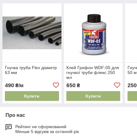
Гнучка труба Flex діаметр
Клей Грифон WDF-05 для
Гнуч
63 мм
гнучкої труби флекс 250
50 
мл
490
650
250
₴/м
₴
Купити
Купити
Про нас
Рейтинг не сформований
Менше 5 відгуків за останній рік