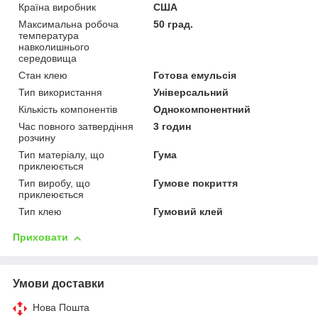
Країна виробник
США
Максимальна робоча
50 град.
температура
навколишнього
середовища
Стан клею
Готова емульсія
Тип використання
Універсальний
Кількість компонентів
Однокомпонентний
Час повного затвердіння
3 годин
розчину
Тип матеріалу, що
Гума
приклеюється
Тип виробу, що
Гумове покриття
приклеюється
Тип клею
Гумовий клей
Приховати
Умови доставки
Нова Пошта