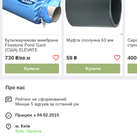
Бутилкаучукова мембрана
Муфта сполучна 63 мм
Сира
Firestone Pond Gard
стрі
(США) ELEVATE
GEOGARD товщина
730
59
400
₴/кв.м
₴
1,14мм
Купити
Купити
Про нас
Рейтинг не сформований
Менше 5 відгуків за останній рік
Працює з 04.02.2015
м. Київ
Київ, Україна