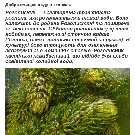
Добре очищає воду в ставках.
Роголисник — багаторічна трав'яниста
рослина, яка розвивається в товщі води. Воно
належить до родини Роголистяні та поширене
по всій планеті. Оббитий роголисник у прісних
водоймах, переважно зі стоячою водою
(болота, озера, повільно поточний струмок). В
культурі його вирощують для озеленення
акваріумів або домашніх ставків. Роголисник
настільки невибагливий, що підійде для слабо
освітленої холодної води.