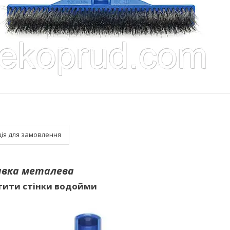
ія для замовлення
авка металева
тити стінки водойми