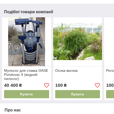
Подібні товари компанії
Мулосос для ставка OASE
Осока висока
Рого
Pondovac 4 (водний
пилосос)
40 400
100
100
₴
₴
Купити
Купити
Про нас