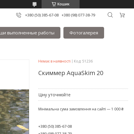
Кошик
+380 (50) 385-67-08
+380 (98) 077-38-79
ши выполненные работы
Фотогалерея
Немає в наявності
Код:
51236
Скиммер AquaSkim 20
Ціну уточнюйте
Мінімальна сума замовлення на сайті — 1 000 ₴
+380 (50) 385-67-08
+380 (98) 077-38-79