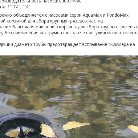
роизводительность насоса: 8000 л/час
од: 1",1¼", 1½"
речно объединяется с насосами серии AquaMax и PondoMax
ой корзиной для сбора крупных грязевых частиц
вание благодаря очищению корзины для сбора крупных грязевых
ду без применения инструментов, за счет регулированию телеск
дящий диаметр трубы предотвращает всплывание скиммера на