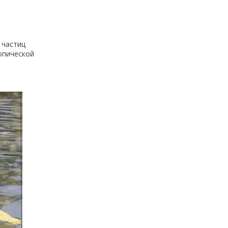
 частиц
опической