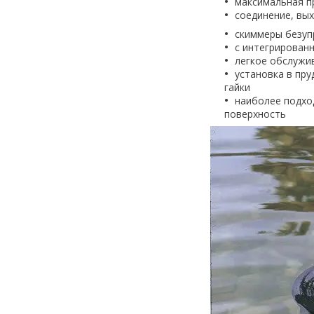
максимальная п
соединение, вых
скиммеры безуп
с интегрированн
легкое обслужи
установка в пру
гайки
наиболее подхо
поверхность