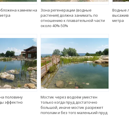
обложена камнем на
Зона регенерации (водные
Водные л
 метра
растения) должна занимать по
высажива
отношению к плавательной части
метра
около 40%-50%
на половину
Мостик через водоём уместен
ды эффектно
только когда пруд достаточно
большой, иначе мостик разрежет
пополам и без того маленький пруд